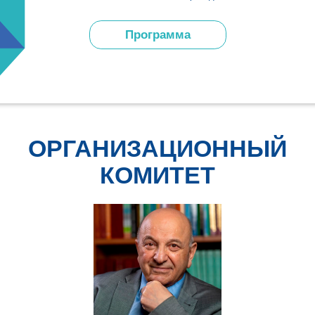
ОРГАНИЗАЦИОННЫЙ
КОМИТЕТ
Тутельян
Виктор Александрович
Научный руководитель ФГБУН «ФИЦ питания и
биотехнологии», Заместитель академика – секретаря
Отделения медицинских наук РАН, главный
внештатный специалист – диетолог Минздрава России,
заслуженный деятель науки Российской Федерации,
академик РАН, д.м.н., профессор