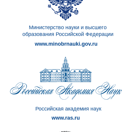
ФГБУН «ФИЦ питания и биотехнологии»
Макаров Иван
Тел.: +7 905 789 64 49
Email:
makarov@ion.ru
Ведущий специалист по связям
с общественностью и СМИ
ФГБУН «ФИЦ питания и биотехнологии»
Шехирева Наталья
Тел.: +7 495 698 52 26
E-mail:
shehireva@ion.ru
E-mail: makarov@ion.ru
Политика конфиденциальности
Пользовательское соглашение