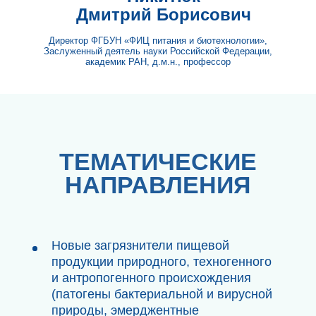
вещества пищи, оценка безопасности
и эффективности, проблемы
фальсификации БАД к пище
Современные биотехнологии и
пищевая продукция нового вида:
преимущества использования и
новые риски
Безопасность новых и
нетрадиционных источников пищи —
мифы и факты
Пищевые добавки, пищевые
ингредиенты и технологические
вспомогательные средства: скрытые
угрозы, пути решения
Актуальные проблемы регулирования
в сфере обеспечения безопасности
пищевой продукции в ЕАЭС
МЕСТО
ПРОВЕДЕНИЯ