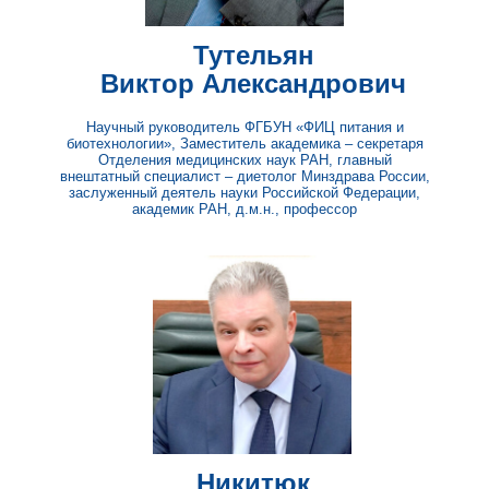
Никитюк
Дмитрий Борисович
Директор ФГБУН «ФИЦ питания и биотехнологии»,
Заслуженный деятель науки Российской Федерации,
академик РАН, д.м.н., профессор
ТЕМАТИЧЕСКИЕ
НАПРАВЛЕНИЯ
Новые загрязнители пищевой
продукции природного, техногенного
и антропогенного происхождения
(патогены бактериальной и вирусной
природы, эмерджентные
микротоксины, токсины
морепродуктов, микро- и
нанопластики, пестициды)
Минорные биологически активные